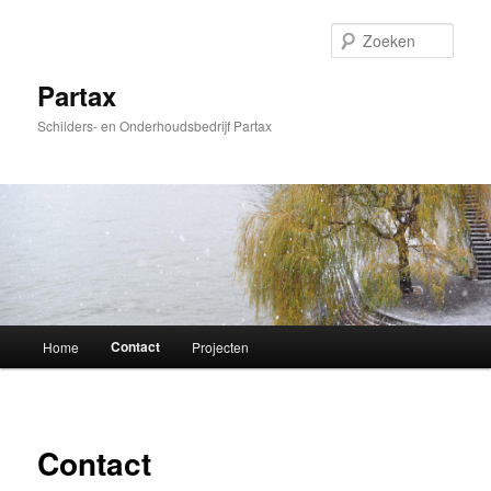
Spring
naar
Zoek
de
primaire
Partax
inhoud
Schilders- en Onderhoudsbedrijf Partax
Hoofdmenu
Contact
Home
Projecten
Contact